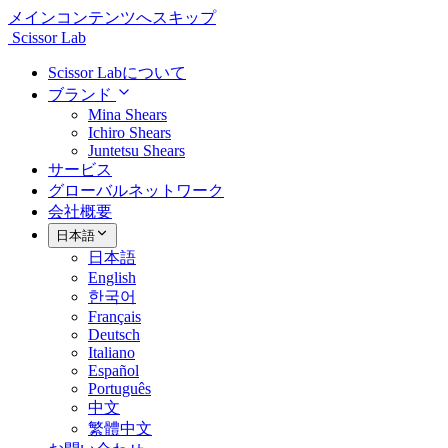
メインコンテンツへスキップ
Scissor Lab
Scissor Labについて
ブランド
Mina Shears
Ichiro Shears
Juntetsu Shears
サービス
グローバルネットワーク
会社概要
日本語
日本語
English
한국어
Français
Deutsch
Italiano
Español
Português
中文
繁體中文