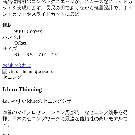
高品位鋼材のコンベックスエッジが、スムーズなスライドカ
ットを実現します。長尺の刃でありながら軽量設計で、ポイ
ントカットやスライドカットに最適。
鋼材
9/10 · Convex
ハンドル
Offset
サイズ
6.0" · 6.5" · 7.0" · 7.5"
お問い合わせ
セニング
Ichiro Thinning
扱いやすいIchiroのセニングシザー
28歯のマイクロセレーション刃が均一なセニング効果を発
揮。日常のセニングワークに最適な信頼性の高いモデルで
す。