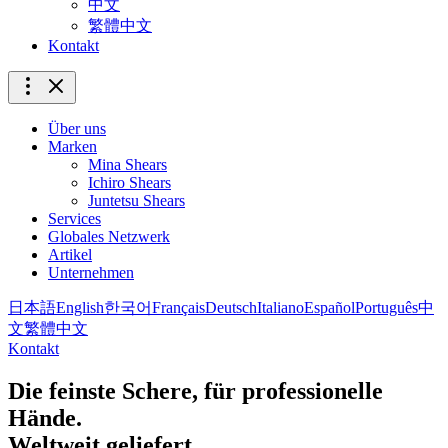
中文
繁體中文
Kontakt
Über uns
Marken
Mina Shears
Ichiro Shears
Juntetsu Shears
Services
Globales Netzwerk
Artikel
Unternehmen
日本語
English
한국어
Français
Deutsch
Italiano
Español
Português
中
文
繁體中文
Kontakt
Die feinste Schere, für professionelle
Hände.
Weltweit geliefert.