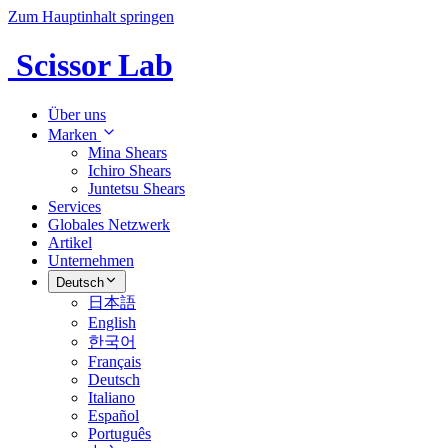
Zum Hauptinhalt springen
Scissor Lab
Über uns
Marken
Mina Shears
Ichiro Shears
Juntetsu Shears
Services
Globales Netzwerk
Artikel
Unternehmen
Deutsch
日本語
English
한국어
Français
Deutsch
Italiano
Español
Português