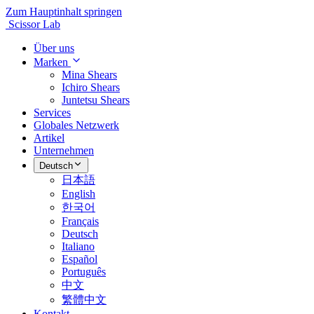
Zum Hauptinhalt springen
Scissor Lab
Über uns
Marken
Mina Shears
Ichiro Shears
Juntetsu Shears
Services
Globales Netzwerk
Artikel
Unternehmen
Deutsch
日本語
English
한국어
Français
Deutsch
Italiano
Español
Português
中文
繁體中文
Kontakt