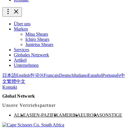
Über uns
Marken
Mina Shears
Ichiro Shears
Juntetsu Shears
Services
Globales Netzwerk
Artikel
Unternehmen
日本語
English
한국어
Français
Deutsch
Italiano
Español
Português
中
文
繁體中文
Kontakt
Global Network
Unsere Vertriebspartner
ALLE
ASIEN-PAZIFIK
AMERIKA
EUROPA
SONSTIGE