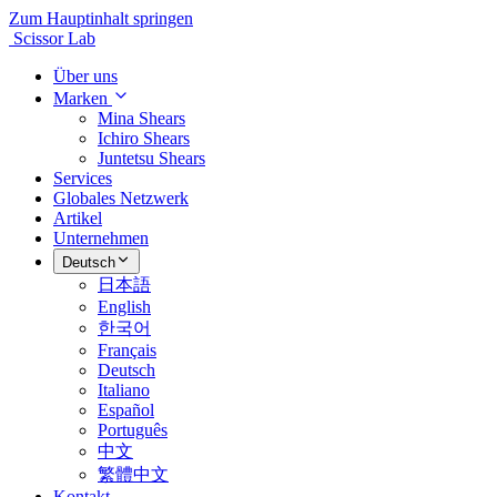
Zum Hauptinhalt springen
Scissor Lab
Über uns
Marken
Mina Shears
Ichiro Shears
Juntetsu Shears
Services
Globales Netzwerk
Artikel
Unternehmen
Deutsch
日本語
English
한국어
Français
Deutsch
Italiano
Español
Português
中文
繁體中文
Kontakt