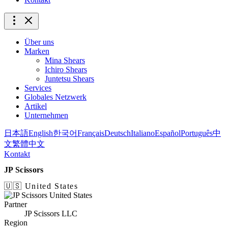
Über uns
Marken
Mina Shears
Ichiro Shears
Juntetsu Shears
Services
Globales Netzwerk
Artikel
Unternehmen
日本語
English
한국어
Français
Deutsch
Italiano
Español
Português
中
文
繁體中文
Kontakt
JP Scissors
🇺🇸 United States
Partner
JP Scissors LLC
Region