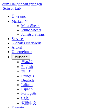
Zum Hauptinhalt springen
Scissor Lab
Über uns
Marken
Mina Shears
Ichiro Shears
Juntetsu Shears
Services
Globales Netzwerk
Artikel
Unternehmen
Deutsch
日本語
English
한국어
Français
Deutsch
Italiano
Español
Português
中文
繁體中文
Kontakt