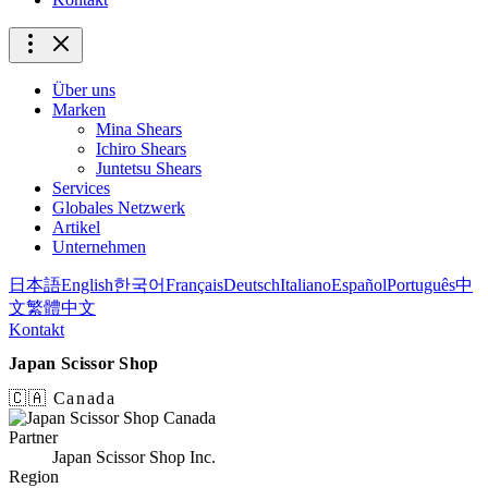
Über uns
Marken
Mina Shears
Ichiro Shears
Juntetsu Shears
Services
Globales Netzwerk
Artikel
Unternehmen
日本語
English
한국어
Français
Deutsch
Italiano
Español
Português
中
文
繁體中文
Kontakt
Japan Scissor Shop
🇨🇦 Canada
Partner
Japan Scissor Shop Inc.
Region