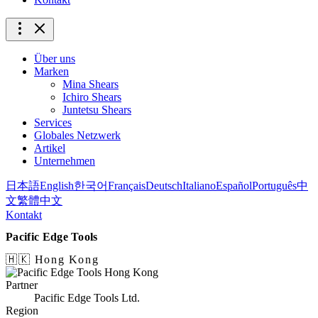
Über uns
Marken
Mina Shears
Ichiro Shears
Juntetsu Shears
Services
Globales Netzwerk
Artikel
Unternehmen
日本語
English
한국어
Français
Deutsch
Italiano
Español
Português
中
文
繁體中文
Kontakt
Pacific Edge Tools
🇭🇰 Hong Kong
Partner
Pacific Edge Tools Ltd.
Region