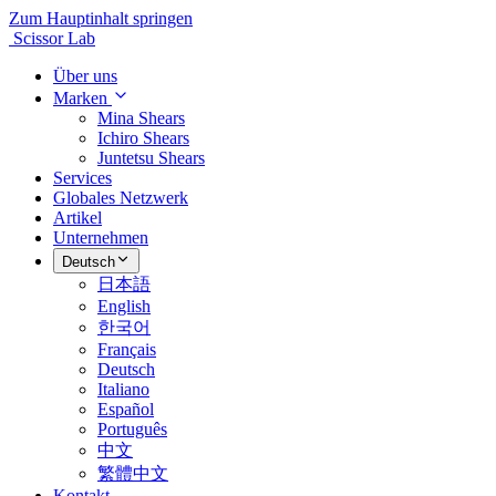
Zum Hauptinhalt springen
Scissor Lab
Über uns
Marken
Mina Shears
Ichiro Shears
Juntetsu Shears
Services
Globales Netzwerk
Artikel
Unternehmen
Deutsch
日本語
English
한국어
Français
Deutsch
Italiano
Español
Português
中文
繁體中文
Kontakt