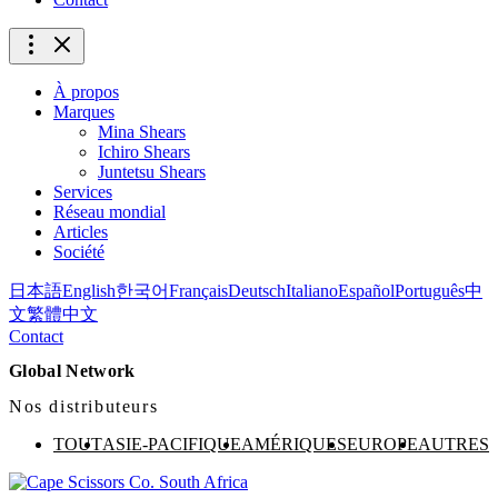
À propos
Marques
Mina Shears
Ichiro Shears
Juntetsu Shears
Services
Réseau mondial
Articles
Société
日本語
English
한국어
Français
Deutsch
Italiano
Español
Português
中
文
繁體中文
Contact
Global Network
Nos distributeurs
TOUT
ASIE-PACIFIQUE
AMÉRIQUES
EUROPE
AUTRES