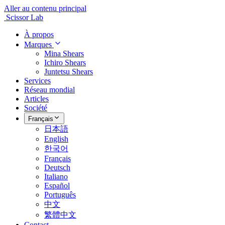
Aller au contenu principal
Scissor Lab
À propos
Marques
Mina Shears
Ichiro Shears
Juntetsu Shears
Services
Réseau mondial
Articles
Société
Français
日本語
English
한국어
Français
Deutsch
Italiano
Español
Português
中文
繁體中文
Contact