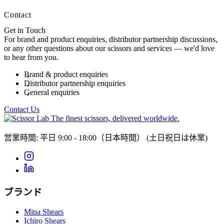
Contact
Get in Touch
For brand and product enquiries, distributor partnership discussions,
or any other questions about our scissors and services — we'd love
to hear from you.
Brand & product enquiries
Distributor partnership enquiries
General enquiries
Contact Us
The finest scissors, delivered worldwide.
営業時間: 平日 9:00 - 18:00（日本時間）
(土日祝日は休業)
ブランド
Mina Shears
Ichiro Shears