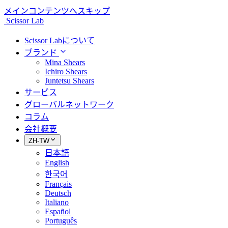
メインコンテンツへスキップ
Scissor Lab
Scissor Labについて
ブランド
Mina Shears
Ichiro Shears
Juntetsu Shears
サービス
グローバルネットワーク
コラム
会社概要
ZH-TW
日本語
English
한국어
Français
Deutsch
Italiano
Español
Português