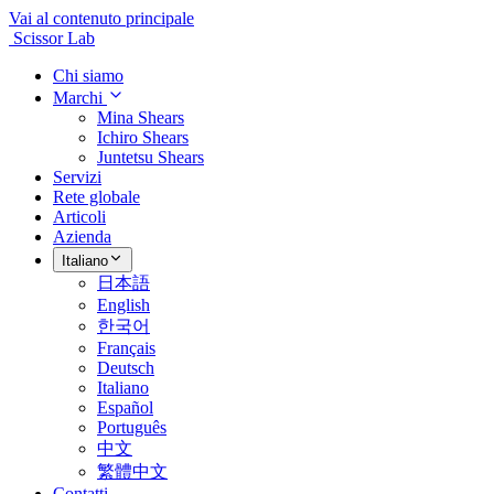
Vai al contenuto principale
Scissor Lab
Chi siamo
Marchi
Mina Shears
Ichiro Shears
Juntetsu Shears
Servizi
Rete globale
Articoli
Azienda
Italiano
日本語
English
한국어
Français
Deutsch
Italiano
Español
Português
中文
繁體中文
Contatti