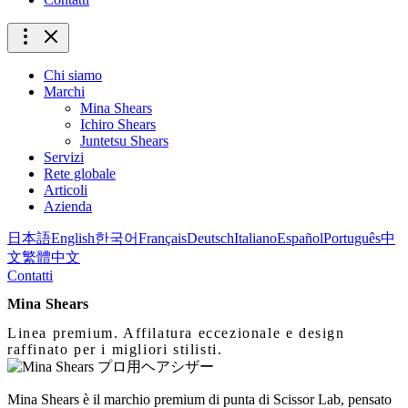
Chi siamo
Marchi
Mina Shears
Ichiro Shears
Juntetsu Shears
Servizi
Rete globale
Articoli
Azienda
日本語
English
한국어
Français
Deutsch
Italiano
Español
Português
中
文
繁體中文
Contatti
Mina Shears
Linea premium. Affilatura eccezionale e design
raffinato per i migliori stilisti.
Mina Shears è il marchio premium di punta di Scissor Lab, pensato