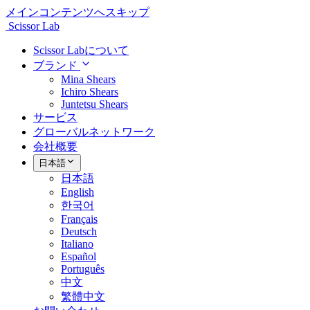
メインコンテンツへスキップ
Scissor Lab
Scissor Labについて
ブランド
Mina Shears
Ichiro Shears
Juntetsu Shears
サービス
グローバルネットワーク
会社概要
日本語
日本語
English
한국어
Français
Deutsch
Italiano
Español
Português
中文
繁體中文