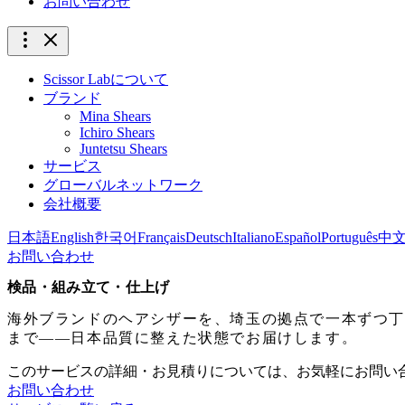
お問い合わせ
Scissor Labについて
ブランド
Mina Shears
Ichiro Shears
Juntetsu Shears
サービス
グローバルネットワーク
会社概要
日本語
English
한국어
Français
Deutsch
Italiano
Español
Português
中
お問い合わせ
検品・組み立て・仕上げ
海外ブランドのヘアシザーを、埼玉の拠点で一本ずつ丁
まで——日本品質に整えた状態でお届けします。
このサービスの詳細・お見積りについては、お気軽にお問い
お問い合わせ