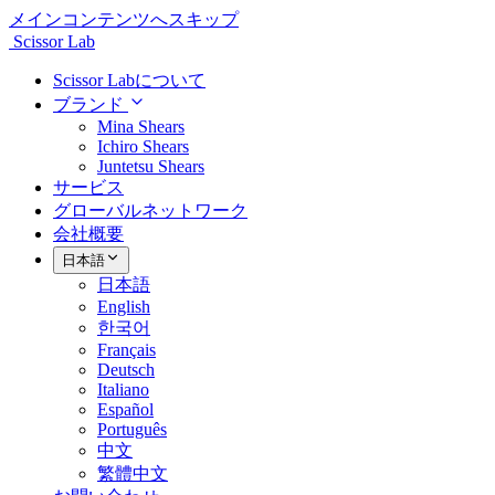
メインコンテンツへスキップ
Scissor Lab
Scissor Labについて
ブランド
Mina Shears
Ichiro Shears
Juntetsu Shears
サービス
グローバルネットワーク
会社概要
日本語
日本語
English
한국어
Français
Deutsch
Italiano
Español
Português
中文
繁體中文