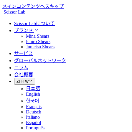
メインコンテンツへスキップ
Scissor Lab
Scissor Labについて
ブランド
Mina Shears
Ichiro Shears
Juntetsu Shears
サービス
グローバルネットワーク
コラム
会社概要
ZH-TW
日本語
English
한국어
Français
Deutsch
Italiano
Español
Português