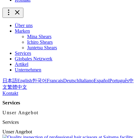
Über uns
Marken
Mina Shears
Ichiro Shears
Juntetsu Shears
Services
Globales Netzwerk
Artikel
Unternehmen
日本語
English
한국어
Français
Deutsch
Italiano
Español
Português
中
文
繁體中文
Kontakt
Services
Unser Angebot
Services
Unser Angebot