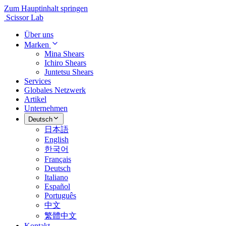
Zum Hauptinhalt springen
Scissor Lab
Über uns
Marken
Mina Shears
Ichiro Shears
Juntetsu Shears
Services
Globales Netzwerk
Artikel
Unternehmen
Deutsch
日本語
English
한국어
Français
Deutsch
Italiano
Español
Português
中文
繁體中文
Kontakt