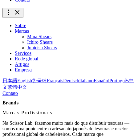
Sobre
Marcas
Mina Shears
Ichiro Shears
Juntetsu Shears
Serviços
Rede global
Artigos
Empresa
日本語
English
한국어
Français
Deutsch
Italiano
Español
Português
中
文
繁體中文
Contato
Brands
Marcas Profissionais
Na Scissor Lab, fazemos muito mais do que distribuir tesouras —
somos uma ponte entre o artesanato japonês de tesouras e o setor
profissional global de cabeleireiros. Cada marca que