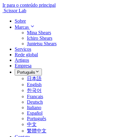
Ir para o conteúdo principal
Scissor Lab
Sobre
Marcas
Mina Shears
Ichiro Shears
Juntetsu Shears
Serviços
Rede global
Artigos
Empresa
Português
日本語
English
한국어
Français
Deutsch
Italiano
Español
Português
中文
繁體中文
Contato