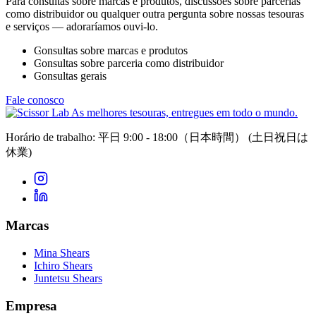
Para consultas sobre marcas e produtos, discussões sobre parcerias
como distribuidor ou qualquer outra pergunta sobre nossas tesouras
e serviços — adoraríamos ouvi-lo.
Consultas sobre marcas e produtos
Consultas sobre parceria como distribuidor
Consultas gerais
Fale conosco
As melhores tesouras, entregues em todo o mundo.
Horário de trabalho: 平日 9:00 - 18:00（日本時間）
(土日祝日は
休業)
Marcas
Mina Shears
Ichiro Shears
Juntetsu Shears
Empresa