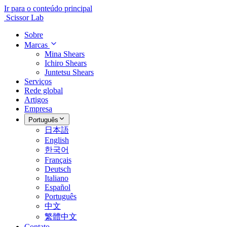
Ir para o conteúdo principal
Scissor Lab
Sobre
Marcas
Mina Shears
Ichiro Shears
Juntetsu Shears
Serviços
Rede global
Artigos
Empresa
Português
日本語
English
한국어
Français
Deutsch
Italiano
Español
Português
中文
繁體中文
Contato