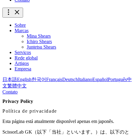
Sobre
Marcas
Mina Shears
Ichiro Shears
Juntetsu Shears
Serviços
Rede global
Artigos
Empresa
日本語
English
한국어
Français
Deutsch
Italiano
Español
Português
中
文
繁體中文
Contato
Privacy Policy
Política de privacidade
Esta página está atualmente disponível apenas em japonês.
ScissorLab GK（以下「当社」といいます。）は、以下のと