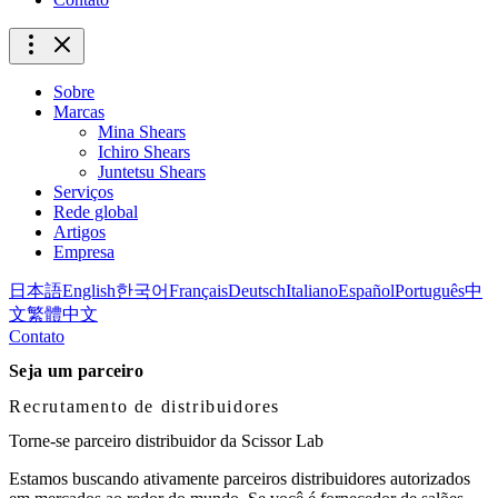
Sobre
Marcas
Mina Shears
Ichiro Shears
Juntetsu Shears
Serviços
Rede global
Artigos
Empresa
日本語
English
한국어
Français
Deutsch
Italiano
Español
Português
中
文
繁體中文
Contato
Seja um parceiro
Recrutamento de distribuidores
Torne-se parceiro distribuidor da Scissor Lab
Estamos buscando ativamente parceiros distribuidores autorizados