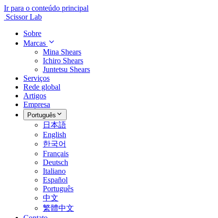
Ir para o conteúdo principal
Scissor Lab
Sobre
Marcas
Mina Shears
Ichiro Shears
Juntetsu Shears
Serviços
Rede global
Artigos
Empresa
Português
日本語
English
한국어
Français
Deutsch
Italiano
Español
Português
中文
繁體中文
Contato