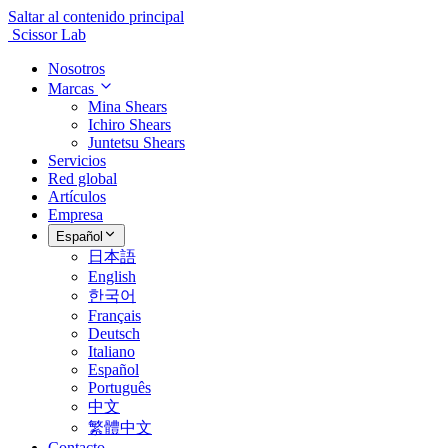
Saltar al contenido principal
Scissor Lab
Nosotros
Marcas
Mina Shears
Ichiro Shears
Juntetsu Shears
Servicios
Red global
Artículos
Empresa
Español
日本語
English
한국어
Français
Deutsch
Italiano
Español
Português
中文
繁體中文
Contacto