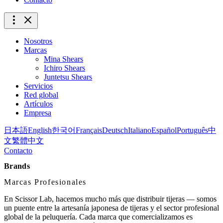
Nosotros
Marcas
Mina Shears
Ichiro Shears
Juntetsu Shears
Servicios
Red global
Artículos
Empresa
日本語
English
한국어
Français
Deutsch
Italiano
Español
Português
中
文
繁體中文
Contacto
Brands
Marcas Profesionales
En Scissor Lab, hacemos mucho más que distribuir tijeras — somos
un puente entre la artesanía japonesa de tijeras y el sector profesional
global de la peluquería. Cada marca que comercializamos es