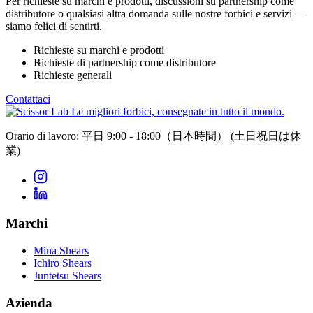
Per richieste su marchi e prodotti, discussioni su partnership come
distributore o qualsiasi altra domanda sulle nostre forbici e servizi —
siamo felici di sentirti.
Richieste su marchi e prodotti
Richieste di partnership come distributore
Richieste generali
Contattaci
Le migliori forbici, consegnate in tutto il mondo.
Orario di lavoro: 平日 9:00 - 18:00（日本時間）
(土日祝日は休
業)
Marchi
Mina Shears
Ichiro Shears
Juntetsu Shears
Azienda