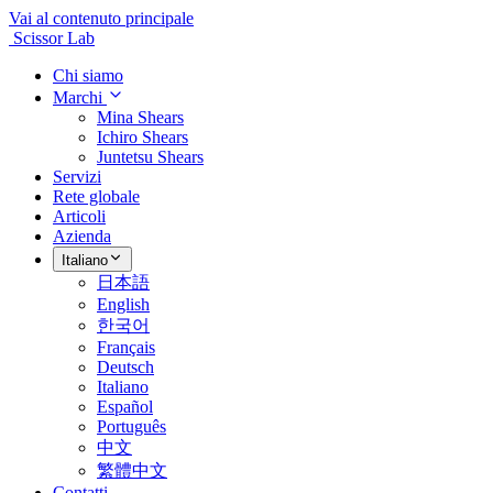
Vai al contenuto principale
Scissor Lab
Chi siamo
Marchi
Mina Shears
Ichiro Shears
Juntetsu Shears
Servizi
Rete globale
Articoli
Azienda
Italiano
日本語
English
한국어
Français
Deutsch
Italiano
Español
Português
中文
繁體中文
Contatti