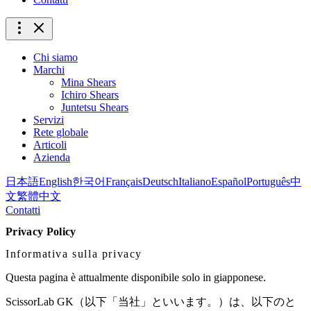
Chi siamo
Marchi
Mina Shears
Ichiro Shears
Juntetsu Shears
Servizi
Rete globale
Articoli
Azienda
日本語
English
한국어
Français
Deutsch
Italiano
Español
Português
中
文
繁體中文
Contatti
Privacy Policy
Informativa sulla privacy
Questa pagina è attualmente disponibile solo in giapponese.
ScissorLab GK（以下「当社」といいます。）は、以下のと