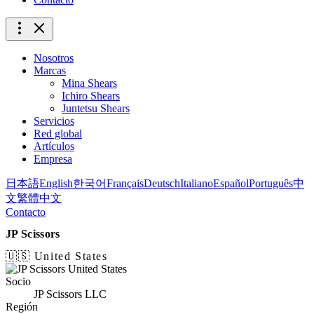
Nosotros
Marcas
Mina Shears
Ichiro Shears
Juntetsu Shears
Servicios
Red global
Artículos
Empresa
日本語
English
한국어
Français
Deutsch
Italiano
Español
Português
中
文
繁體中文
Contacto
JP Scissors
🇺🇸 United States
Socio
JP Scissors LLC
Región