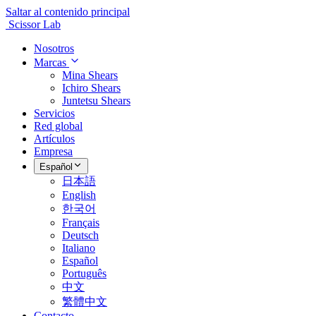
Saltar al contenido principal
Scissor Lab
Nosotros
Marcas
Mina Shears
Ichiro Shears
Juntetsu Shears
Servicios
Red global
Artículos
Empresa
Español
日本語
English
한국어
Français
Deutsch
Italiano
Español
Português
中文
繁體中文
Contacto