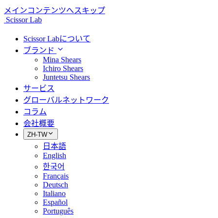
メインコンテンツへスキップ
Scissor Lab
Scissor Labについて
ブランド
Mina Shears
Ichiro Shears
Juntetsu Shears
サービス
グローバルネットワーク
コラム
会社概要
ZH-TW
日本語
English
한국어
Français
Deutsch
Italiano
Español
Português