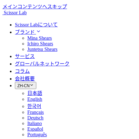
メインコンテンツへスキップ
Scissor Lab
Scissor Labについて
ブランド
Mina Shears
Ichiro Shears
Juntetsu Shears
サービス
グローバルネットワーク
コラム
会社概要
ZH-CN
日本語
English
한국어
Français
Deutsch
Italiano
Español
Português