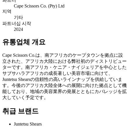
파트너
Cape Scissors Co. (Pty) Ltd
지역
기타
파트너십 시작
2024
유통업체 개요
Cape Scissors Co.は、南アフリカのケープタウンを拠点に設
立された、アフリカ大陸における弊社初のディストリビュー
ターです。南アフリカ・ケニア・ナイジェリアを中心とした
サブサハラアフリカの成長著しい美容市場に向けて、
Juntetsu Shearsの信頼性の高いラインナップを供給していま
す。今後のアフリカ大陸全体への展開に向けた拠点として機
能しており、地域の美容業界の発展とともにカバレッジを拡
大していく予定です。
취급 브랜드
Juntetsu Shears