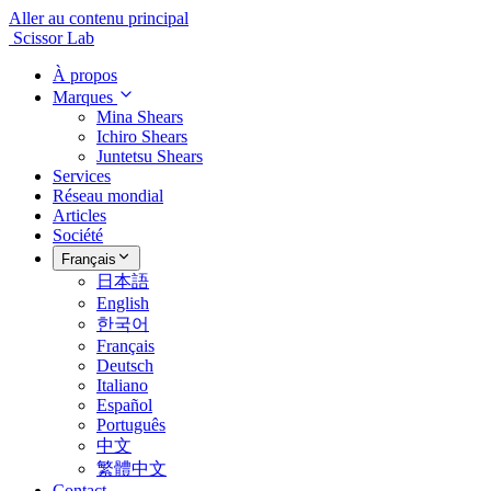
Aller au contenu principal
Scissor Lab
À propos
Marques
Mina Shears
Ichiro Shears
Juntetsu Shears
Services
Réseau mondial
Articles
Société
Français
日本語
English
한국어
Français
Deutsch
Italiano
Español
Português
中文
繁體中文
Contact