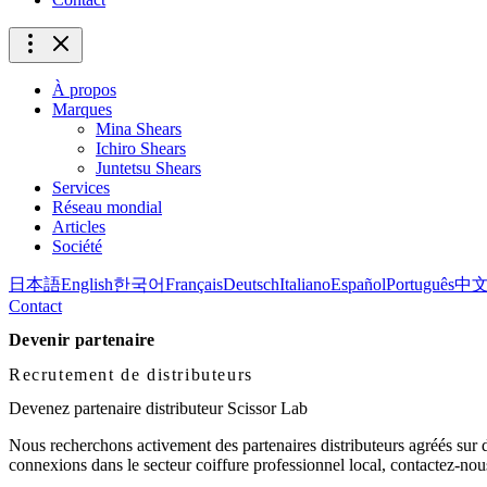
À propos
Marques
Mina Shears
Ichiro Shears
Juntetsu Shears
Services
Réseau mondial
Articles
Société
日本語
English
한국어
Français
Deutsch
Italiano
Español
Português
中
Contact
Devenir partenaire
Recrutement de distributeurs
Devenez partenaire distributeur Scissor Lab
Nous recherchons activement des partenaires distributeurs agréés sur de
connexions dans le secteur coiffure professionnel local, contactez-nou