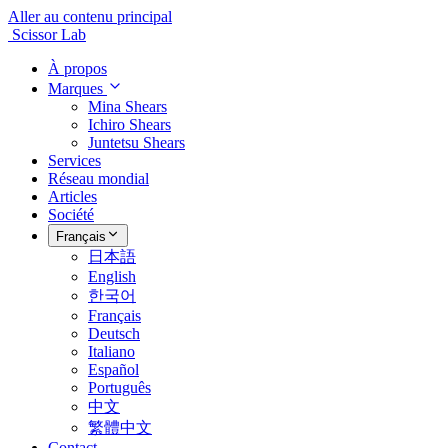
Aller au contenu principal
Scissor Lab
À propos
Marques
Mina Shears
Ichiro Shears
Juntetsu Shears
Services
Réseau mondial
Articles
Société
Français
日本語
English
한국어
Français
Deutsch
Italiano
Español
Português
中文
繁體中文
Contact