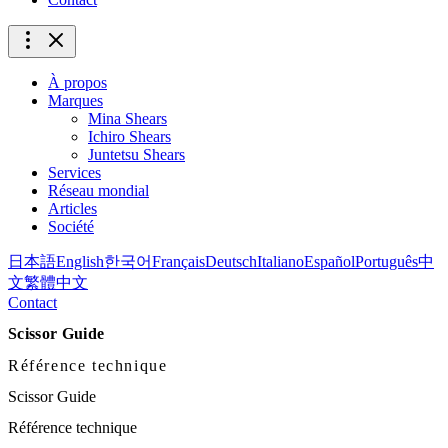
À propos
Marques
Mina Shears
Ichiro Shears
Juntetsu Shears
Services
Réseau mondial
Articles
Société
日本語
English
한국어
Français
Deutsch
Italiano
Español
Português
中
文
繁體中文
Contact
Scissor Guide
Référence technique
Scissor Guide
Référence technique