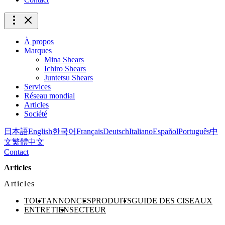
À propos
Marques
Mina Shears
Ichiro Shears
Juntetsu Shears
Services
Réseau mondial
Articles
Société
日本語
English
한국어
Français
Deutsch
Italiano
Español
Português
中
文
繁體中文
Contact
Articles
Articles
TOUT
ANNONCES
PRODUITS
GUIDE DES CISEAUX
ENTRETIEN
SECTEUR