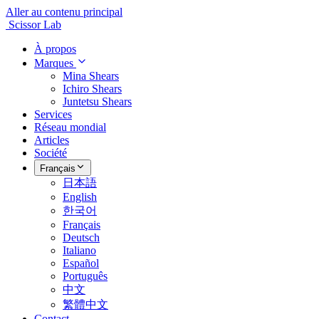
Aller au contenu principal
Scissor Lab
À propos
Marques
Mina Shears
Ichiro Shears
Juntetsu Shears
Services
Réseau mondial
Articles
Société
Français
日本語
English
한국어
Français
Deutsch
Italiano
Español
Português
中文
繁體中文
Contact