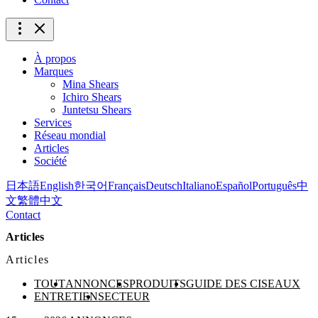
À propos
Marques
Mina Shears
Ichiro Shears
Juntetsu Shears
Services
Réseau mondial
Articles
Société
日本語
English
한국어
Français
Deutsch
Italiano
Español
Português
中
文
繁體中文
Contact
Articles
Articles
TOUT
ANNONCES
PRODUITS
GUIDE DES CISEAUX
ENTRETIEN
SECTEUR