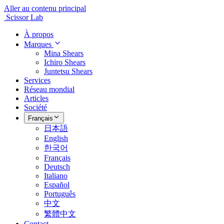
Aller au contenu principal
Scissor Lab
À propos
Marques
Mina Shears
Ichiro Shears
Juntetsu Shears
Services
Réseau mondial
Articles
Société
Français
日本語
English
한국어
Français
Deutsch
Italiano
Español
Português
中文
繁體中文
Contact