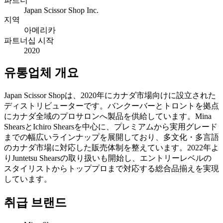
파트너
Japan Scissor Shop Inc.
지역
아메리카
파트너십 시작
2020
유통업체 개요
Japan Scissor Shopは、2020年にカナダ市場向けに設立された
ディストリビューターです。バンクーバーとトロントを拠点
にカナダ全域のプロサロンへ製品を供給しています。Mina
ShearsとIchiro Shearsを中心に、プレミアムから実用グレード
までの幅広いラインナップを展開しており、多文化・多言語
のカナダ市場に対応した販売体制を整えています。2022年よ
りJuntetsu Shearsの取り扱いも開始し、エントリーレベルの
スタイリストからトッププロまで対応する総合品揃えを実現
しています。
취급 브랜드