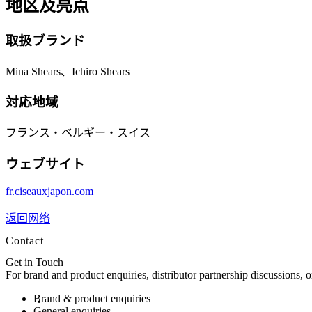
地区及亮点
取扱ブランド
Mina Shears、Ichiro Shears
対応地域
フランス・ベルギー・スイス
ウェブサイト
fr.ciseauxjapon.com
返回网络
Contact
Get in Touch
For brand and product enquiries, distributor partnership discussions, 
Brand & product enquiries
General enquiries