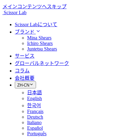
メインコンテンツへスキップ
Scissor Lab
Scissor Labについて
ブランド
Mina Shears
Ichiro Shears
Juntetsu Shears
サービス
グローバルネットワーク
コラム
会社概要
ZH-CN
日本語
English
한국어
Français
Deutsch
Italiano
Español
Português