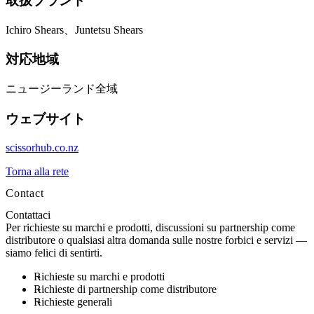
取扱ブランド
Ichiro Shears、Juntetsu Shears
対応地域
ニュージーランド全域
ウェブサイト
scissorhub.co.nz
Torna alla rete
Contact
Contattaci
Per richieste su marchi e prodotti, discussioni su partnership come
distributore o qualsiasi altra domanda sulle nostre forbici e servizi —
siamo felici di sentirti.
Richieste su marchi e prodotti
Richieste di partnership come distributore
Richieste generali