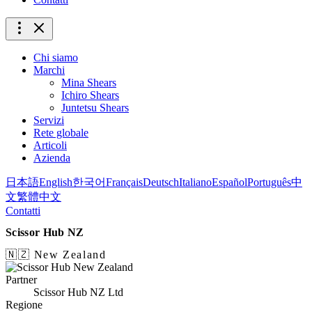
Chi siamo
Marchi
Mina Shears
Ichiro Shears
Juntetsu Shears
Servizi
Rete globale
Articoli
Azienda
日本語
English
한국어
Français
Deutsch
Italiano
Español
Português
中
文
繁體中文
Contatti
Scissor Hub NZ
🇳🇿 New Zealand
Partner
Scissor Hub NZ Ltd
Regione