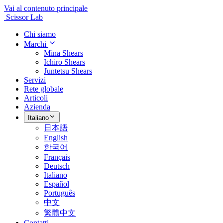
Vai al contenuto principale
Scissor Lab
Chi siamo
Marchi
Mina Shears
Ichiro Shears
Juntetsu Shears
Servizi
Rete globale
Articoli
Azienda
Italiano
日本語
English
한국어
Français
Deutsch
Italiano
Español
Português
中文
繁體中文
Contatti