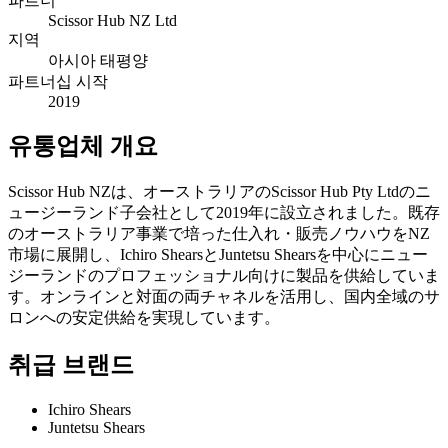
파트너
Scissor Hub NZ Ltd
지역
아시아 태평양
파트너십 시작
2019
유통업체 개요
Scissor Hub NZは、オーストラリアのScissor Hub Pty Ltdのニ
ュージーランド子会社として2019年に設立されました。既存
のオーストラリア事業で培った仕入れ・販売ノウハウをNZ
市場に展開し、Ichiro ShearsとJuntetsu Shearsを中心にニュー
ジーランドのプロフェッショナル向けに製品を供給していま
す。オンラインと対面の両チャネルを活用し、国内全域のサ
ロンへの安定供給を実現しています。
취급 브랜드
Ichiro Shears
Juntetsu Shears