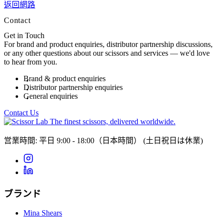
返回網路
Contact
Get in Touch
For brand and product enquiries, distributor partnership discussions,
or any other questions about our scissors and services — we'd love
to hear from you.
Brand & product enquiries
Distributor partnership enquiries
General enquiries
Contact Us
The finest scissors, delivered worldwide.
営業時間: 平日 9:00 - 18:00（日本時間）
(土日祝日は休業)
ブランド
Mina Shears