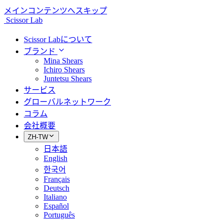
メインコンテンツへスキップ
Scissor Lab
Scissor Labについて
ブランド
Mina Shears
Ichiro Shears
Juntetsu Shears
サービス
グローバルネットワーク
コラム
会社概要
ZH-TW
日本語
English
한국어
Français
Deutsch
Italiano
Español
Português