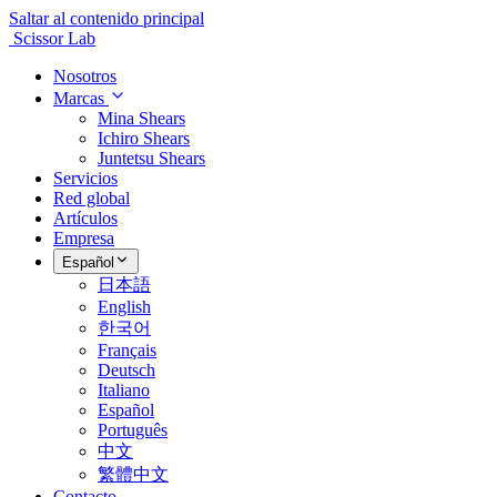
Saltar al contenido principal
Scissor Lab
Nosotros
Marcas
Mina Shears
Ichiro Shears
Juntetsu Shears
Servicios
Red global
Artículos
Empresa
Español
日本語
English
한국어
Français
Deutsch
Italiano
Español
Português
中文
繁體中文
Contacto