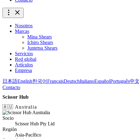
Nosotros
Marcas
Mina Shears
Ichiro Shears
Juntetsu Shears
Servicios
Red global
Artículos
Empresa
日本語
English
한국어
Français
Deutsch
Italiano
Español
Português
中
Contacto
Scissor Hub
🇦🇺 Australia
Socio
Scissor Hub Pty Ltd
Región
Asia-Pacífico