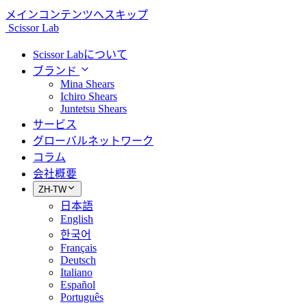
メインコンテンツへスキップ
Scissor Lab
Scissor Labについて
ブランド
Mina Shears
Ichiro Shears
Juntetsu Shears
サービス
グローバルネットワーク
コラム
会社概要
ZH-TW
日本語
English
한국어
Français
Deutsch
Italiano
Español
Português