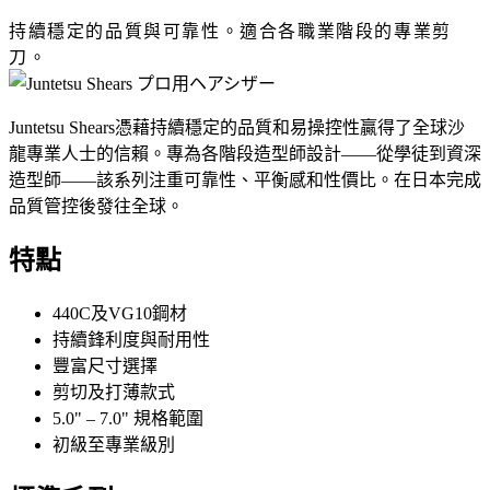
持續穩定的品質與可靠性。適合各職業階段的專業剪
刀。
Juntetsu Shears憑藉持續穩定的品質和易操控性贏得了全球沙
龍專業人士的信賴。專為各階段造型師設計——從學徒到資深
造型師——該系列注重可靠性、平衡感和性價比。在日本完成
品質管控後發往全球。
特點
440C及VG10鋼材
持續鋒利度與耐用性
豐富尺寸選擇
剪切及打薄款式
5.0" – 7.0" 規格範圍
初級至專業級別