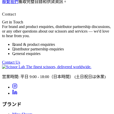
聯繫我們
獲取完整目錄和供貨資訊。
Contact
Get in Touch
For brand and product enquiries, distributor partnership discussions,
or any other questions about our scissors and services — we'd love
to hear from you.
Brand & product enquiries
Distributor partnership enquiries
General enquiries
Contact Us
The finest scissors, delivered worldwide.
営業時間: 平日 9:00 - 18:00（日本時間）
(土日祝日は休業)
ブランド