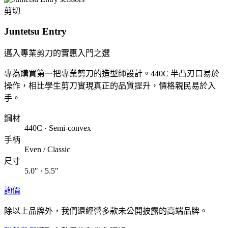
剪切
Juntetsu Entry
邁入專業剪刀的實惠入門之選
專為購買第一把專業剪刀的造型師設計。440C 半凸刃口易於
操作，相比學生剪刀實現真正的品質提升，價格親民易於入
手。
鋼材
440C · Semi-convex
手柄
Even / Classic
尺寸
5.0" · 5.5"
詢價
除以上品牌外，我們還經營多款未公開披露的高端品牌。