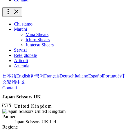
Chi siamo
Marchi
Mina Shears
Ichiro Shears
Juntetsu Shears
Servizi
Rete globale
Articoli
Azienda
日本語
English
한국어
Français
Deutsch
Italiano
Español
Português
中
文
繁體中文
Contatti
Japan Scissors UK
🇬🇧 United Kingdom
Partner
Japan Scissors UK Ltd
Regione