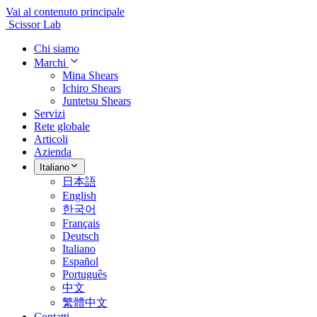
Vai al contenuto principale
Scissor Lab
Chi siamo
Marchi
Mina Shears
Ichiro Shears
Juntetsu Shears
Servizi
Rete globale
Articoli
Azienda
Italiano
日本語
English
한국어
Français
Deutsch
Italiano
Español
Português
中文
繁體中文
Contatti