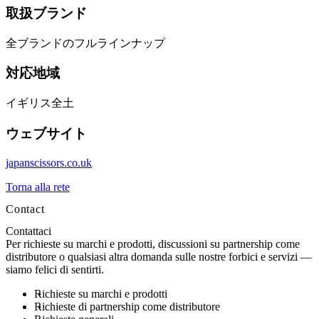
取扱ブランド
全ブランドのフルラインナップ
対応地域
イギリス全土
ウェブサイト
japanscissors.co.uk
Torna alla rete
Contact
Contattaci
Per richieste su marchi e prodotti, discussioni su partnership come
distributore o qualsiasi altra domanda sulle nostre forbici e servizi —
siamo felici di sentirti.
Richieste su marchi e prodotti
Richieste di partnership come distributore