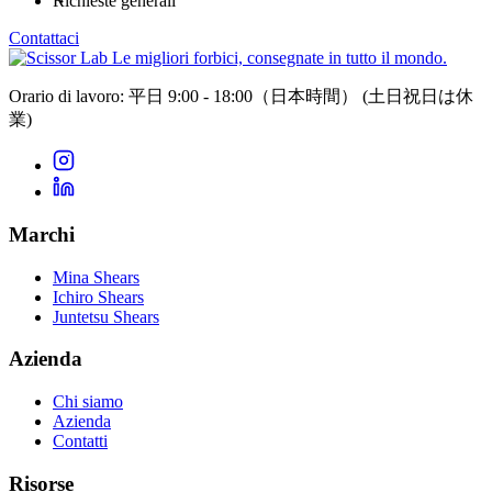
Richieste generali
Contattaci
Le migliori forbici, consegnate in tutto il mondo.
Orario di lavoro: 平日 9:00 - 18:00（日本時間）
(土日祝日は休
業)
Marchi
Mina Shears
Ichiro Shears
Juntetsu Shears
Azienda
Chi siamo
Azienda
Contatti
Risorse