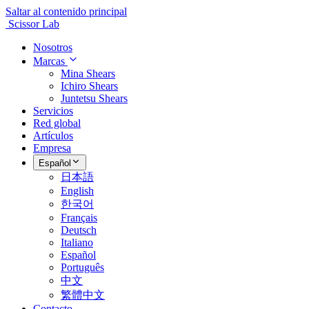
Saltar al contenido principal
Scissor Lab
Nosotros
Marcas
Mina Shears
Ichiro Shears
Juntetsu Shears
Servicios
Red global
Artículos
Empresa
Español
日本語
English
한국어
Français
Deutsch
Italiano
Español
Português
中文
繁體中文
Contacto