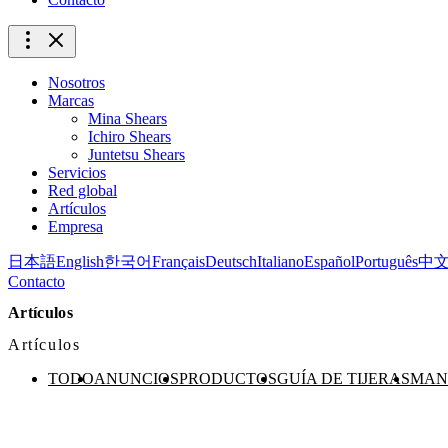
Nosotros
Marcas
Mina Shears
Ichiro Shears
Juntetsu Shears
Servicios
Red global
Artículos
Empresa
日本語
English
한국어
Français
Deutsch
Italiano
Español
Português
中
Contacto
Artículos
Artículos
TODO
ANUNCIOS
PRODUCTOS
GUÍA DE TIJERAS
MAN