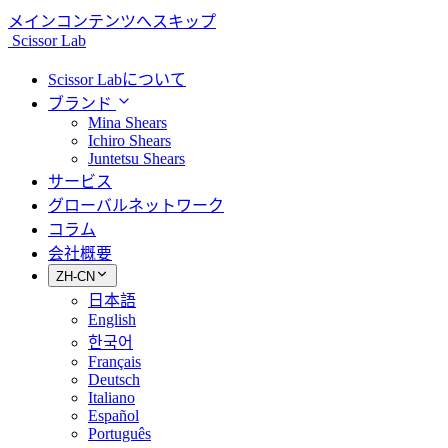
メインコンテンツへスキップ
Scissor Lab
Scissor Labについて
ブランド
Mina Shears
Ichiro Shears
Juntetsu Shears
サービス
グローバルネットワーク
コラム
会社概要
ZH-CN
日本語
English
한국어
Français
Deutsch
Italiano
Español
Português