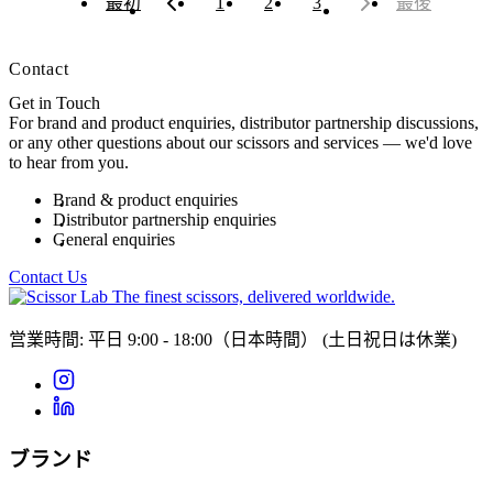
最初
1
2
3
最後
Contact
Get in Touch
For brand and product enquiries, distributor partnership discussions,
or any other questions about our scissors and services — we'd love
to hear from you.
Brand & product enquiries
Distributor partnership enquiries
General enquiries
Contact Us
The finest scissors, delivered worldwide.
営業時間: 平日 9:00 - 18:00（日本時間）
(土日祝日は休業)
ブランド