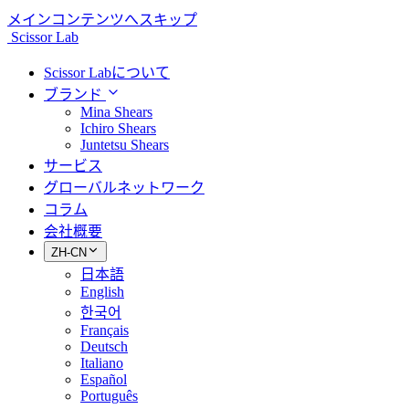
メインコンテンツへスキップ
Scissor Lab
Scissor Labについて
ブランド
Mina Shears
Ichiro Shears
Juntetsu Shears
サービス
グローバルネットワーク
コラム
会社概要
ZH-CN
日本語
English
한국어
Français
Deutsch
Italiano
Español
Português