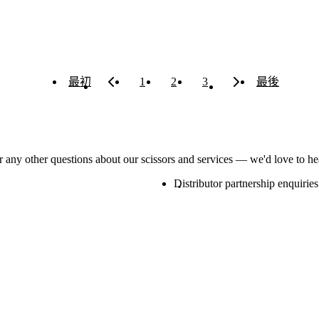
最初
1
2
3
最後
or any other questions about our scissors and services — we'd love to h
Distributor partnership enquiries