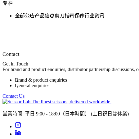
专栏
全部
公告
产品信息
剪刀指南
保养
行业资讯
Contact
Get in Touch
For brand and product enquiries, distributor partnership discussions, 
Brand & product enquiries
General enquiries
Contact Us
The finest scissors, delivered worldwide.
営業時間: 平日 9:00 - 18:00（日本時間）
(土日祝日は休業)