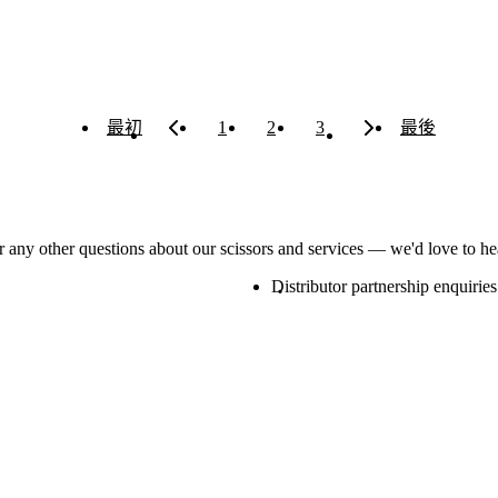
最初
1
2
3
最後
or any other questions about our scissors and services — we'd love to h
Distributor partnership enquiries