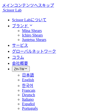
メインコンテンツへスキップ
Scissor Lab
Scissor Labについて
ブランド
Mina Shears
Ichiro Shears
Juntetsu Shears
サービス
グローバルネットワーク
コラム
会社概要
ZH-TW
日本語
English
한국어
Français
Deutsch
Italiano
Español
Português