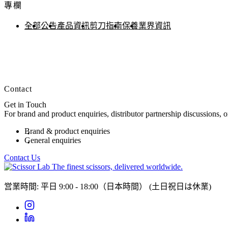
專欄
全部
公告
產品資訊
剪刀指南
保養
業界資訊
Contact
Get in Touch
For brand and product enquiries, distributor partnership discussions, 
Brand & product enquiries
General enquiries
Contact Us
The finest scissors, delivered worldwide.
営業時間: 平日 9:00 - 18:00（日本時間）
(土日祝日は休業)