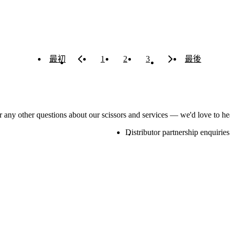
最初
1
2
3
最後
or any other questions about our scissors and services — we'd love to h
Distributor partnership enquiries