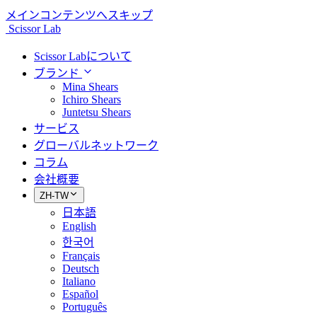
メインコンテンツへスキップ
Scissor Lab
Scissor Labについて
ブランド
Mina Shears
Ichiro Shears
Juntetsu Shears
サービス
グローバルネットワーク
コラム
会社概要
ZH-TW
日本語
English
한국어
Français
Deutsch
Italiano
Español
Português