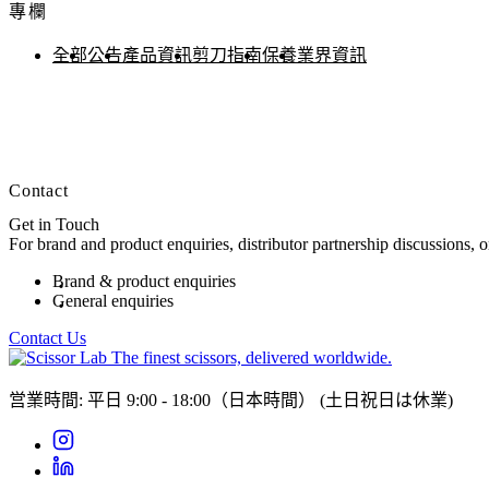
專欄
全部
公告
產品資訊
剪刀指南
保養
業界資訊
Contact
Get in Touch
For brand and product enquiries, distributor partnership discussions, 
Brand & product enquiries
General enquiries
Contact Us
The finest scissors, delivered worldwide.
営業時間: 平日 9:00 - 18:00（日本時間）
(土日祝日は休業)