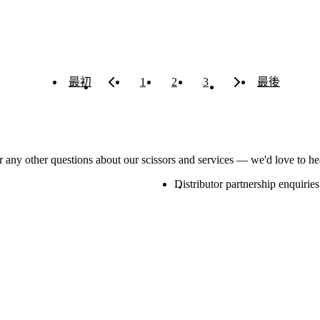
最初
1
2
3
最後
or any other questions about our scissors and services — we'd love to h
Distributor partnership enquiries