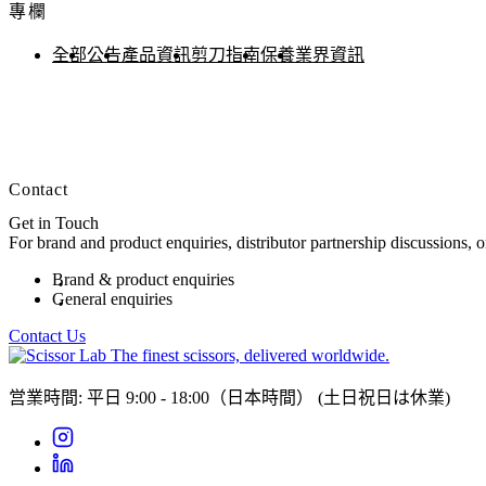
專欄
全部
公告
產品資訊
剪刀指南
保養
業界資訊
Contact
Get in Touch
For brand and product enquiries, distributor partnership discussions, 
Brand & product enquiries
General enquiries
Contact Us
The finest scissors, delivered worldwide.
営業時間: 平日 9:00 - 18:00（日本時間）
(土日祝日は休業)