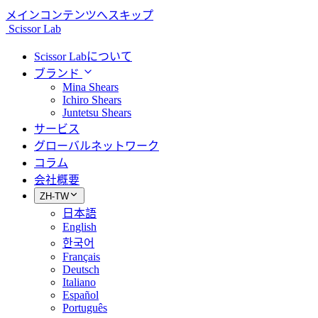
メインコンテンツへスキップ
Scissor Lab
Scissor Labについて
ブランド
Mina Shears
Ichiro Shears
Juntetsu Shears
サービス
グローバルネットワーク
コラム
会社概要
ZH-TW
日本語
English
한국어
Français
Deutsch
Italiano
Español
Português