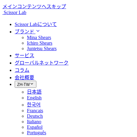
メインコンテンツへスキップ
Scissor Lab
Scissor Labについて
ブランド
Mina Shears
Ichiro Shears
Juntetsu Shears
サービス
グローバルネットワーク
コラム
会社概要
ZH-TW
日本語
English
한국어
Français
Deutsch
Italiano
Español
Português