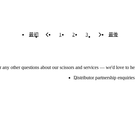
最初
1
2
3
最後
or any other questions about our scissors and services — we'd love to h
Distributor partnership enquiries