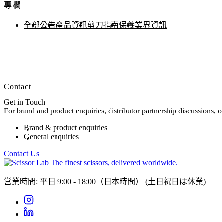
專欄
全部
公告
產品資訊
剪刀指南
保養
業界資訊
Contact
Get in Touch
For brand and product enquiries, distributor partnership discussions, 
Brand & product enquiries
General enquiries
Contact Us
The finest scissors, delivered worldwide.
営業時間: 平日 9:00 - 18:00（日本時間）
(土日祝日は休業)