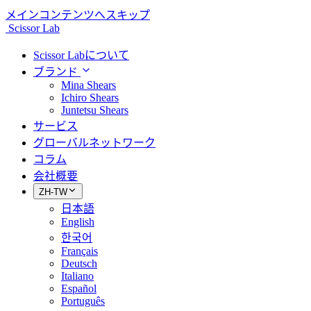
メインコンテンツへスキップ
Scissor Lab
Scissor Labについて
ブランド
Mina Shears
Ichiro Shears
Juntetsu Shears
サービス
グローバルネットワーク
コラム
会社概要
ZH-TW
日本語
English
한국어
Français
Deutsch
Italiano
Español
Português