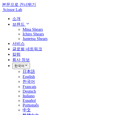
본문으로 건너뛰기
Scissor Lab
소개
브랜드
Mina Shears
Ichiro Shears
Juntetsu Shears
서비스
글로벌 네트워크
칼럼
회사 정보
한국어
日本語
English
한국어
Français
Deutsch
Italiano
Español
Português
中文