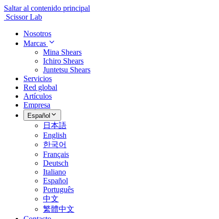
Saltar al contenido principal
Scissor Lab
Nosotros
Marcas
Mina Shears
Ichiro Shears
Juntetsu Shears
Servicios
Red global
Artículos
Empresa
Español
日本語
English
한국어
Français
Deutsch
Italiano
Español
Português
中文
繁體中文
Contacto