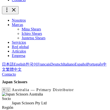
Nosotros
Marcas
Mina Shears
Ichiro Shears
Juntetsu Shears
Servicios
Red global
Artículos
Empresa
日本語
English
한국어
Français
Deutsch
Italiano
Español
Português
中
文
繁體中文
Contacto
Japan Scissors
🇦🇺 Australia — Primary Distributor
Socio
Japan Scissors Pty Ltd
Región