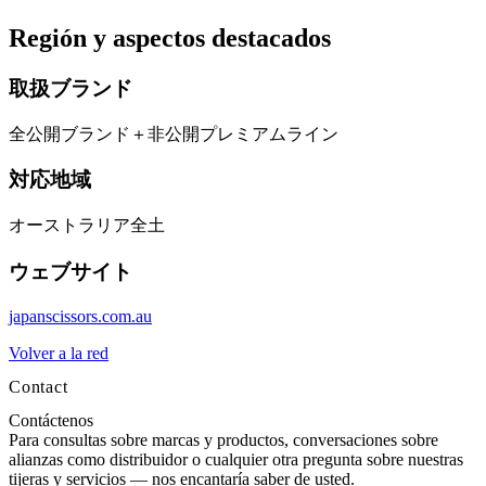
Región y aspectos destacados
取扱ブランド
全公開ブランド＋非公開プレミアムライン
対応地域
オーストラリア全土
ウェブサイト
japanscissors.com.au
Volver a la red
Contact
Contáctenos
Para consultas sobre marcas y productos, conversaciones sobre
alianzas como distribuidor o cualquier otra pregunta sobre nuestras
tijeras y servicios — nos encantaría saber de usted.