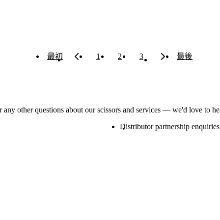
最初
1
2
3
最後
or any other questions about our scissors and services — we'd love to h
Distributor partnership enquiries