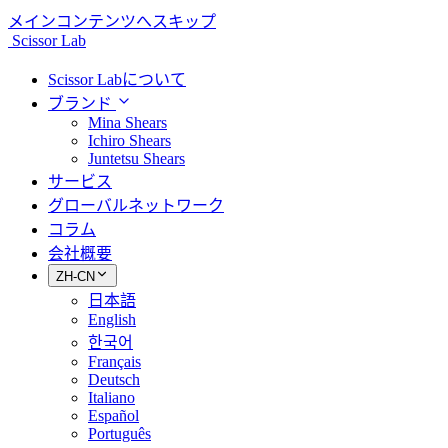
メインコンテンツへスキップ
Scissor Lab
Scissor Labについて
ブランド
Mina Shears
Ichiro Shears
Juntetsu Shears
サービス
グローバルネットワーク
コラム
会社概要
ZH-CN
日本語
English
한국어
Français
Deutsch
Italiano
Español
Português