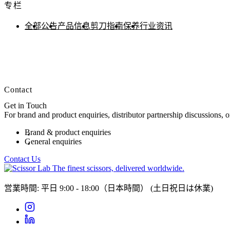
专栏
全部
公告
产品信息
剪刀指南
保养
行业资讯
Contact
Get in Touch
For brand and product enquiries, distributor partnership discussions, 
Brand & product enquiries
General enquiries
Contact Us
The finest scissors, delivered worldwide.
営業時間: 平日 9:00 - 18:00（日本時間）
(土日祝日は休業)