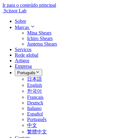
Ir para o conteúdo principal
Scissor Lab
Sobre
Marcas
Mina Shears
Ichiro Shears
Juntetsu Shears
Serviços
Rede global
Artigos
Empresa
Português
日本語
English
한국어
Français
Deutsch
Italiano
Español
Português
中文
繁體中文
Contato