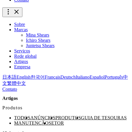
Sobre
Marcas
Mina Shears
Ichiro Shears
Juntetsu Shears
Serviços
Rede global
Artigos
Empresa
日本語
English
한국어
Français
Deutsch
Italiano
Español
Português
中
文
繁體中文
Contato
Artigos
Produtos
TODOS
ANÚNCIOS
PRODUTOS
GUIA DE TESOURAS
MANUTENÇÃO
SETOR