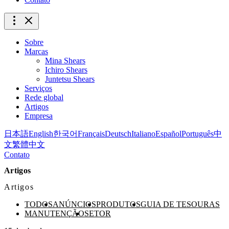
Sobre
Marcas
Mina Shears
Ichiro Shears
Juntetsu Shears
Serviços
Rede global
Artigos
Empresa
日本語
English
한국어
Français
Deutsch
Italiano
Español
Português
中
文
繁體中文
Contato
Artigos
Artigos
TODOS
ANÚNCIOS
PRODUTOS
GUIA DE TESOURAS
MANUTENÇÃO
SETOR