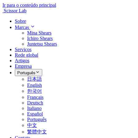
Ir para o conteúdo principal
Scissor Lab
Sobre
Marcas
Mina Shears
Ichiro Shears
Juntetsu Shears
Serviços
Rede global
Artigos
Empresa
Português
日本語
English
한국어
Français
Deutsch
Italiano
Español
Português
中文
繁體中文
Contato