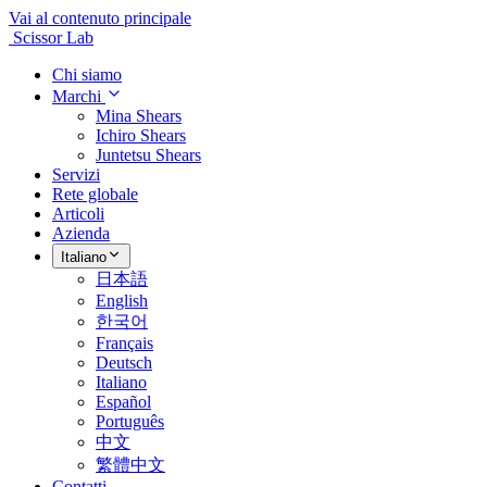
Vai al contenuto principale
Scissor Lab
Chi siamo
Marchi
Mina Shears
Ichiro Shears
Juntetsu Shears
Servizi
Rete globale
Articoli
Azienda
Italiano
日本語
English
한국어
Français
Deutsch
Italiano
Español
Português
中文
繁體中文
Contatti