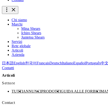
Chi siamo
Marchi
Mina Shears
Ichiro Shears
Juntetsu Shears
Servizi
Rete globale
Articoli
Azienda
日本語
English
한국어
Français
Deutsch
Italiano
Español
Português
中
Contatti
Articoli
Settore
TUTTI
ANNUNCI
PRODOTTI
GUIDA ALLE FORBICI
MA
Contact