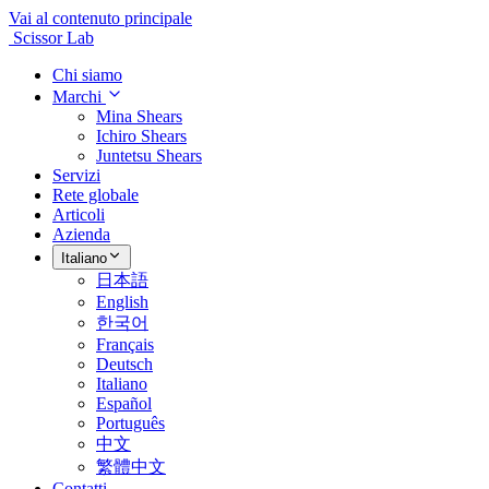
Vai al contenuto principale
Scissor Lab
Chi siamo
Marchi
Mina Shears
Ichiro Shears
Juntetsu Shears
Servizi
Rete globale
Articoli
Azienda
Italiano
日本語
English
한국어
Français
Deutsch
Italiano
Español
Português
中文
繁體中文
Contatti