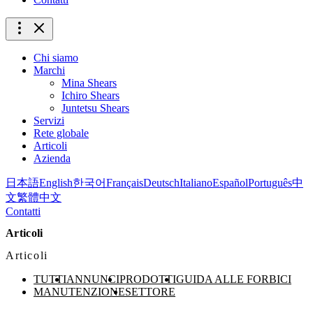
Chi siamo
Marchi
Mina Shears
Ichiro Shears
Juntetsu Shears
Servizi
Rete globale
Articoli
Azienda
日本語
English
한국어
Français
Deutsch
Italiano
Español
Português
中
文
繁體中文
Contatti
Articoli
Articoli
TUTTI
ANNUNCI
PRODOTTI
GUIDA ALLE FORBICI
MANUTENZIONE
SETTORE