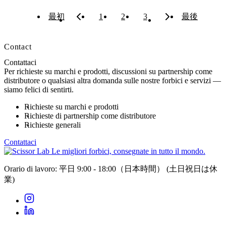
最初
1
2
3
最後
Contact
Contattaci
Per richieste su marchi e prodotti, discussioni su partnership come
distributore o qualsiasi altra domanda sulle nostre forbici e servizi —
siamo felici di sentirti.
Richieste su marchi e prodotti
Richieste di partnership come distributore
Richieste generali
Contattaci
Le migliori forbici, consegnate in tutto il mondo.
Orario di lavoro: 平日 9:00 - 18:00（日本時間）
(土日祝日は休
業)