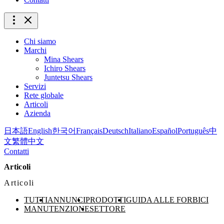
Chi siamo
Marchi
Mina Shears
Ichiro Shears
Juntetsu Shears
Servizi
Rete globale
Articoli
Azienda
日本語
English
한국어
Français
Deutsch
Italiano
Español
Português
中
文
繁體中文
Contatti
Articoli
Articoli
TUTTI
ANNUNCI
PRODOTTI
GUIDA ALLE FORBICI
MANUTENZIONE
SETTORE