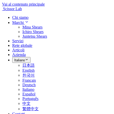
Vai al contenuto principale
Scissor Lab
Chi siamo
Marchi
Mina Shears
Ichiro Shears
Juntetsu Shears
Servizi
Rete globale
Articoli
Azienda
Italiano
日本語
English
한국어
Français
Deutsch
Italiano
Español
Português
中文
繁體中文
Contatti