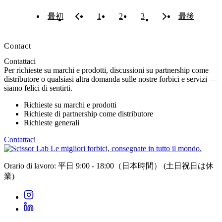
最初
1
2
3
最後
Contact
Contattaci
Per richieste su marchi e prodotti, discussioni su partnership come
distributore o qualsiasi altra domanda sulle nostre forbici e servizi —
siamo felici di sentirti.
Richieste su marchi e prodotti
Richieste di partnership come distributore
Richieste generali
Contattaci
Le migliori forbici, consegnate in tutto il mondo.
Orario di lavoro: 平日 9:00 - 18:00（日本時間）
(土日祝日は休
業)